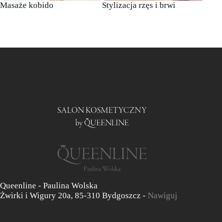
Masaże kobido
Stylizacja rzęs i brwi
Maki
Queenline - Paulina Wolska
Żwirki i Wigury 20a, 85-310 Bydgoszcz -
Nawiguj