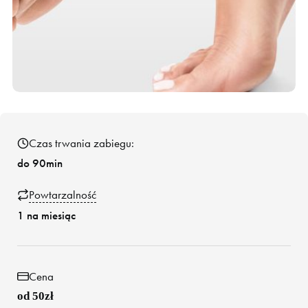
Czas trwania zabiegu:
do 90min
Powtarzalność
1 na miesiąc
Cena
od 50zł